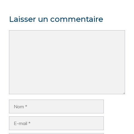
Laisser un commentaire
Commentaire
Nom
E-
mail