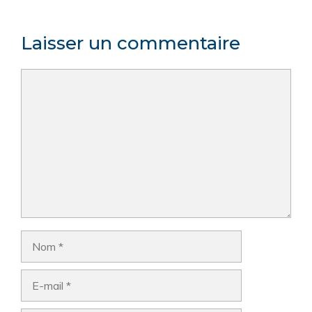
Laisser un commentaire
Commentaire
Nom
E-
mail